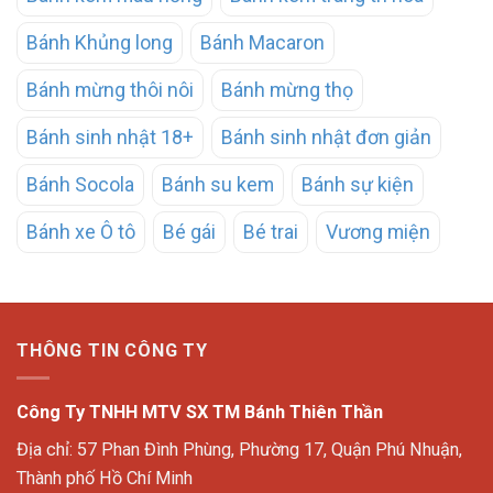
Bánh Khủng long
Bánh Macaron
Bánh mừng thôi nôi
Bánh mừng thọ
Bánh sinh nhật 18+
Bánh sinh nhật đơn giản
Bánh Socola
Bánh su kem
Bánh sự kiện
Bánh xe Ô tô
Bé gái
Bé trai
Vương miện
THÔNG TIN CÔNG TY
Công Ty TNHH MTV SX TM Bánh Thiên Thần
Địa chỉ: 57 Phan Đình Phùng, Phường 17, Quận Phú Nhuận,
Thành phố Hồ Chí Minh