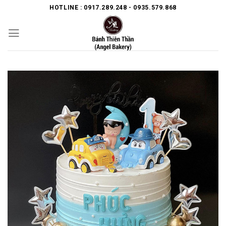
Skip
HOTLINE : 0917.289.248 - 0935.579.868
to
content