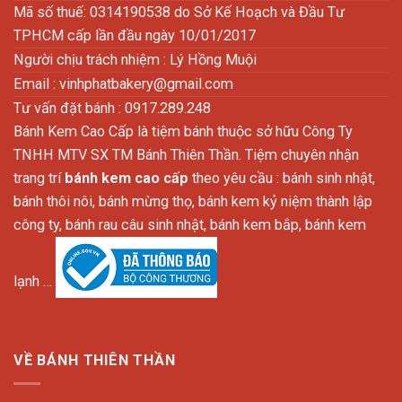
Mã số thuế: 0314190538 do Sở Kế Hoạch và Đầu Tư
TPHCM cấp lần đầu ngày 10/01/2017
Người chịu trách nhiệm : Lý Hồng Muội
Email :
vinhphatbakery@gmail.com
Tư vấn đặt bánh : 0917.289.248
Bánh Kem Cao Cấp là tiệm bánh thuộc sở hữu Công Ty
TNHH MTV SX TM Bánh Thiên Thần. Tiệm chuyên nhận
trang trí
bánh kem cao cấp
theo yêu cầu : bánh sinh nhật,
bánh thôi nôi, bánh mừng thọ, bánh kem kỷ niệm thành lập
công ty, bánh rau câu sinh nhật, bánh kem bắp, bánh kem
lạnh …
VỀ BÁNH THIÊN THẦN