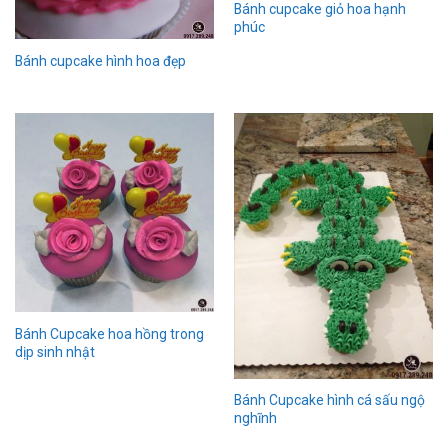
Bánh cupcake giỏ hoa hạnh
phúc
Bánh cupcake hình hoa đẹp
Bánh Cupcake hoa hồng trong
dịp sinh nhật
Bánh Cupcake hình cá sấu ngộ
nghĩnh