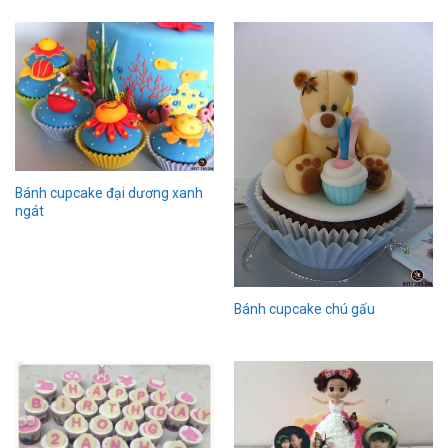
Bánh cupcake đại dương xanh
ngát
Bánh cupcake chú gấu