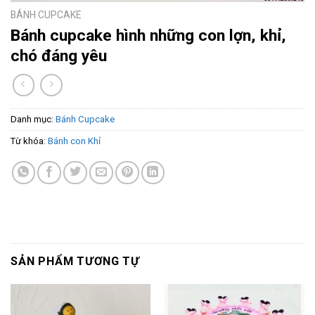
BÁNH CUPCAKE
Bánh cupcake hình những con lợn, khỉ,
chó đáng yêu
Danh mục:
Bánh Cupcake
Từ khóa:
Bánh con Khỉ
SẢN PHẨM TƯƠNG TỰ