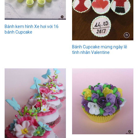
Bánh kem hình Xe hơi với 16
bánh Cupcake
Bánh Cupcake mừng ngày lễ
tình nhân Valentine