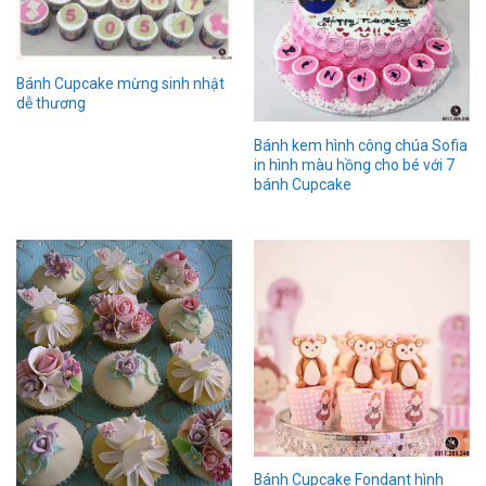
Bánh Cupcake mừng sinh nhật
dễ thương
Bánh kem hình công chúa Sofia
in hình màu hồng cho bé với 7
bánh Cupcake
Bánh Cupcake Fondant hình