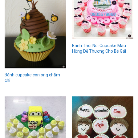
Bánh Thôi Nôi Cupcake Màu
Hồng Dễ Thương Cho Bé Gái
Bánh cupcake con ong chăm
chỉ