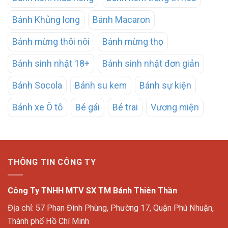
Bánh Khủng long
Bánh Macaron
Bánh mừng thôi nôi
Bánh mừng thọ
Bánh sinh nhật 18+
Bánh sinh nhật đơn giản
Bánh Socola
Bánh su kem
Bánh sự kiện
Bánh xe Ô tô
Bé gái
Bé trai
Vương miện
THÔNG TIN CÔNG TY
Công Ty TNHH MTV SX TM Bánh Thiên Thần
Địa chỉ: 57 Phan Đình Phùng, Phường 17, Quận Phú Nhuận,
Thành phố Hồ Chí Minh