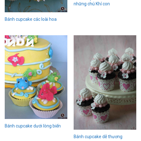
những chú Khỉ con
Bánh cupcake các loài hoa
Bánh cupcake dưới lòng biển
Bánh cupcake dễ thương