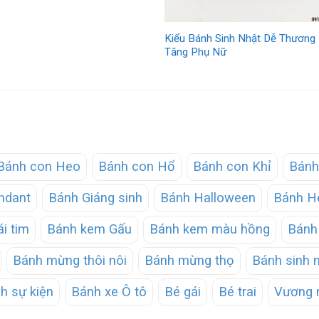
Kiểu Bánh Sinh Nhật Dễ Thương
Tăng Phụ Nữ
Bánh con Heo
Bánh con Hổ
Bánh con Khỉ
Bánh
ndant
Bánh Giáng sinh
Bánh Halloween
Bánh He
ái tim
Bánh kem Gấu
Bánh kem màu hồng
Bánh 
Bánh mừng thôi nôi
Bánh mừng thọ
Bánh sinh 
h sự kiện
Bánh xe Ô tô
Bé gái
Bé trai
Vương 