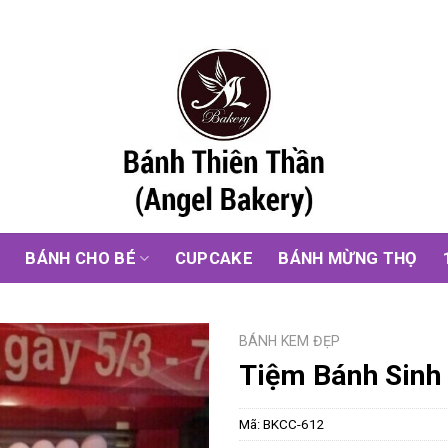
G
BÁNH CHO BÉ
CUPCAKE
BÁNH MỪNG THỌ
BÁNH KEM ĐẸP
Tiệm Bánh Sinh 
Mã:
BKCC-612